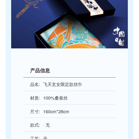
产品信息
品名:
飞天玄女限定款丝巾
材质:
100%桑蚕丝
尺寸:
160cm*28cm
款式:
·
无
工艺:
无