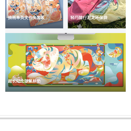
插画单页文件夹套装
轻巧随行尼龙环保袋
超长纪念版鼠标垫