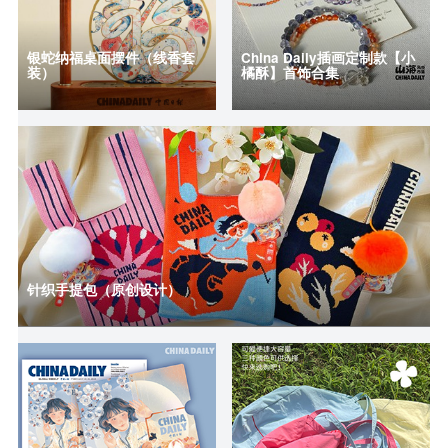
银蛇纳福桌面摆件（线香套
China Daily插画定制款【小
装）
橘酥】首饰合集
针织手提包（原创设计）