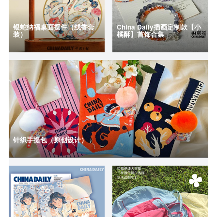
银蛇纳福桌面摆件（线香套
China Daily插画定制款【小
装）
橘酥】首饰合集
针织手提包（原创设计）