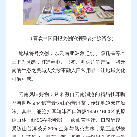
（喜欢中国日报文创的消费者拍照留念）
地域符号文创：以云南亚洲象迁徙、绿孔雀等本
土IP为灵感，打造丝巾、书签、明信片等产品，将云
南的生态之美与人文故事融入日常用品，让地域文化
可触可感。
云南风味好物：带来源自云南澜沧的精品挂耳咖
啡与世界文化遗产景迈山的普洱茶，传递地道云南滋
味。其中，澜沧挂耳咖啡产自海拔1450-1600米的原
始山林，经SCA杯测验证，酸甜苦均衡、口感醇厚；
景迈山普洱茶分200g生茶与熟茶龙珠，紧压造型便
携，生茶鲜香、熟茶浓郁，包装插画以绿孔雀搭配景