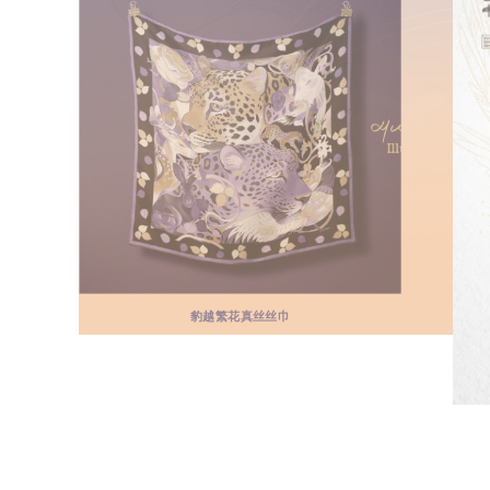
豹越繁花真丝丝巾